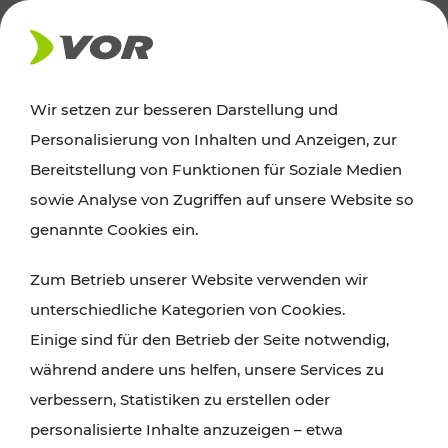
AKTUELLES
Wir setzen zur besseren Darstellung und
Personalisierung von Inhalten und Anzeigen, zur
News
Bereitstellung von Funktionen für Soziale Medien
sowie Analyse von Zugriffen auf unsere Website so
Alle wichtigen Meldungen zu Fahrplanänderungen,
genannte Cookies ein.
Verkehrsmeldungen oder aktuellen Projekten
Zum Betrieb unserer Website verwenden wir
finden Sie hier im Überblick.
unterschiedliche Kategorien von Cookies.
Einige sind für den Betrieb der Seite notwendig,
während andere uns helfen, unsere Services zu
verbessern, Statistiken zu erstellen oder
personalisierte Inhalte anzuzeigen – etwa