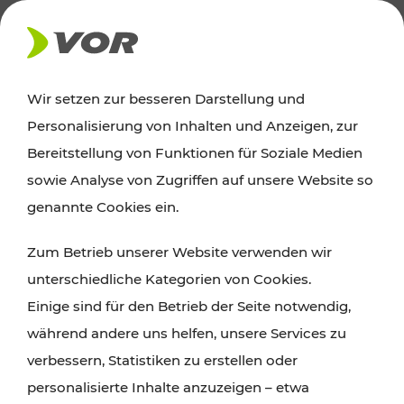
AKTUELLES
Wir setzen zur besseren Darstellung und
Personalisierung von Inhalten und Anzeigen, zur
News
Bereitstellung von Funktionen für Soziale Medien
sowie Analyse von Zugriffen auf unsere Website so
Alle wichtigen Meldungen zu Fahrplanänderungen,
genannte Cookies ein.
Verkehrsmeldungen oder aktuellen Projekten
Zum Betrieb unserer Website verwenden wir
finden Sie hier im Überblick.
unterschiedliche Kategorien von Cookies.
Einige sind für den Betrieb der Seite notwendig,
während andere uns helfen, unsere Services zu
verbessern, Statistiken zu erstellen oder
personalisierte Inhalte anzuzeigen – etwa