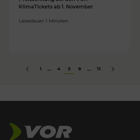
KlimaTickets ab 1. November
Lesedauer: 1 Minuten
1
4
5
6
11
...
...
Zurück
Nächstes