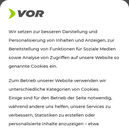
AKTUELLES
Wir setzen zur besseren Darstellung und
Personalisierung von Inhalten und Anzeigen, zur
News
Bereitstellung von Funktionen für Soziale Medien
sowie Analyse von Zugriffen auf unsere Website so
Alle wichtigen Meldungen zu Fahrplanänderungen,
genannte Cookies ein.
Verkehrsmeldungen oder aktuellen Projekten
Zum Betrieb unserer Website verwenden wir
finden Sie hier im Überblick.
unterschiedliche Kategorien von Cookies.
Einige sind für den Betrieb der Seite notwendig,
während andere uns helfen, unsere Services zu
verbessern, Statistiken zu erstellen oder
personalisierte Inhalte anzuzeigen – etwa