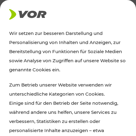
AKTUELLES
Wir setzen zur besseren Darstellung und
Personalisierung von Inhalten und Anzeigen, zur
News
Bereitstellung von Funktionen für Soziale Medien
sowie Analyse von Zugriffen auf unsere Website so
Alle wichtigen Meldungen zu Fahrplanänderungen,
genannte Cookies ein.
Verkehrsmeldungen oder aktuellen Projekten
Zum Betrieb unserer Website verwenden wir
finden Sie hier im Überblick.
unterschiedliche Kategorien von Cookies.
Einige sind für den Betrieb der Seite notwendig,
während andere uns helfen, unsere Services zu
verbessern, Statistiken zu erstellen oder
personalisierte Inhalte anzuzeigen – etwa