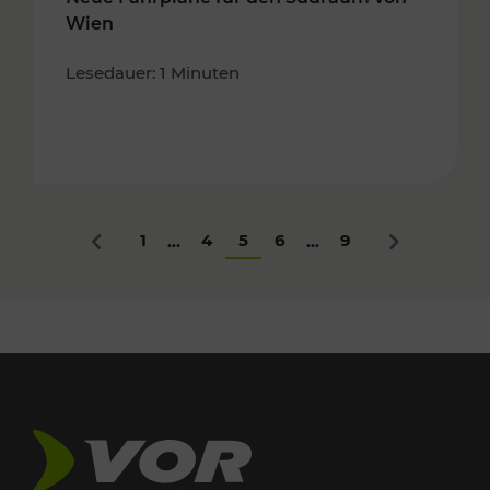
Wien
Lesedauer: 1 Minuten
1
4
5
6
9
...
...
Zurück
Nächstes