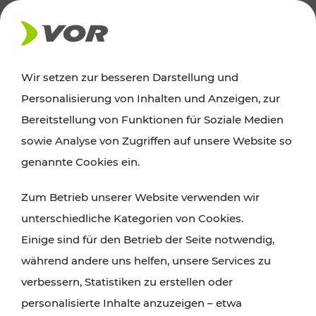
AKTUELLES
Wir setzen zur besseren Darstellung und
Personalisierung von Inhalten und Anzeigen, zur
News
Bereitstellung von Funktionen für Soziale Medien
sowie Analyse von Zugriffen auf unsere Website so
Alle wichtigen Meldungen zu Fahrplanänderungen,
genannte Cookies ein.
Verkehrsmeldungen oder aktuellen Projekten
Zum Betrieb unserer Website verwenden wir
finden Sie hier im Überblick.
unterschiedliche Kategorien von Cookies.
Einige sind für den Betrieb der Seite notwendig,
während andere uns helfen, unsere Services zu
verbessern, Statistiken zu erstellen oder
personalisierte Inhalte anzuzeigen – etwa