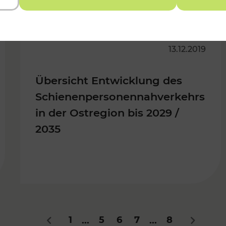
13.12.2019
Übersicht Entwicklung des
Schienenpersonennahverkehrs
in der Ostregion bis 2029 /
2035
1
5
6
7
8
...
...
Zurück
Nächstes