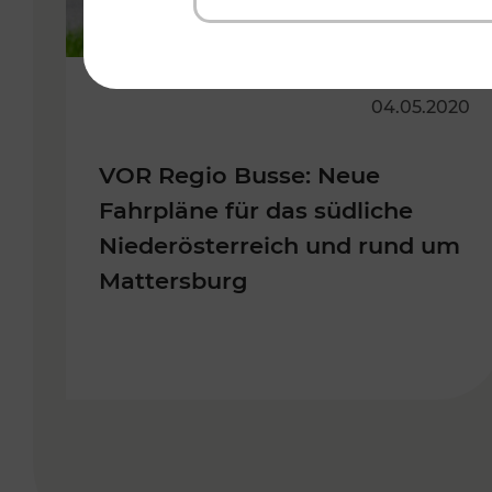
04.05.2020
VOR Regio Busse: Neue
Fahrpläne für das südliche
Niederösterreich und rund um
Mattersburg