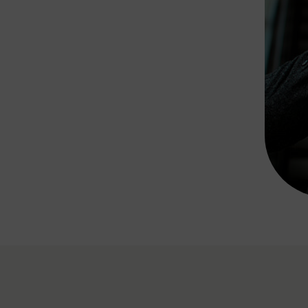
Rad AnachB App
transformatorin
ike+Ride
eBusse in der Region
e
ENE STELLEN
Smart Pannonia
Low-Carb-Mobility
Clean Mobility
ELDUNGEN
CHNEN
DOMINO
MUST
auto.Ready
BEFAHRBAR