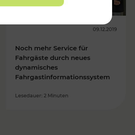
09.12.2019
Noch mehr Service für
Fahrgäste durch neues
dynamisches
Fahrgastinformationssystem
Lesedauer: 2 Minuten