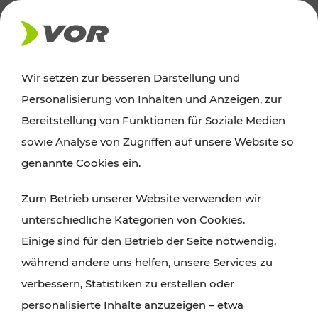
AKTUELLES
Wir setzen zur besseren Darstellung und
Personalisierung von Inhalten und Anzeigen, zur
News
Bereitstellung von Funktionen für Soziale Medien
sowie Analyse von Zugriffen auf unsere Website so
Alle wichtigen Meldungen zu Fahrplanänderungen,
genannte Cookies ein.
Verkehrsmeldungen oder aktuellen Projekten
Zum Betrieb unserer Website verwenden wir
finden Sie hier im Überblick.
unterschiedliche Kategorien von Cookies.
Einige sind für den Betrieb der Seite notwendig,
während andere uns helfen, unsere Services zu
verbessern, Statistiken zu erstellen oder
personalisierte Inhalte anzuzeigen – etwa