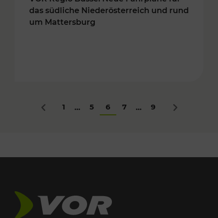
das südliche Niederösterreich und rund
um Mattersburg
1
5
6
7
9
...
...
Zurück
Nächstes