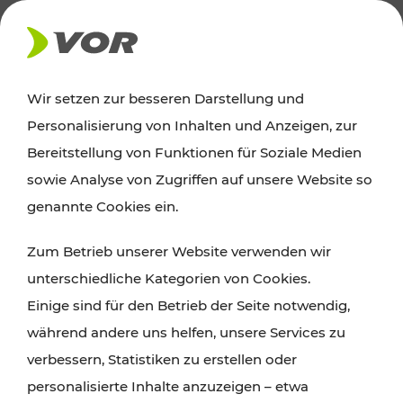
AKTUELLES
Wir setzen zur besseren Darstellung und
Personalisierung von Inhalten und Anzeigen, zur
News
Bereitstellung von Funktionen für Soziale Medien
sowie Analyse von Zugriffen auf unsere Website so
Alle wichtigen Meldungen zu Fahrplanänderungen,
genannte Cookies ein.
Verkehrsmeldungen oder aktuellen Projekten
Zum Betrieb unserer Website verwenden wir
finden Sie hier im Überblick.
unterschiedliche Kategorien von Cookies.
Einige sind für den Betrieb der Seite notwendig,
während andere uns helfen, unsere Services zu
verbessern, Statistiken zu erstellen oder
personalisierte Inhalte anzuzeigen – etwa