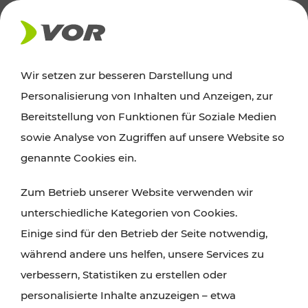
AKTUELLES
Wir setzen zur besseren Darstellung und
Personalisierung von Inhalten und Anzeigen, zur
News
Bereitstellung von Funktionen für Soziale Medien
sowie Analyse von Zugriffen auf unsere Website so
Alle wichtigen Meldungen zu Fahrplanänderungen,
genannte Cookies ein.
Verkehrsmeldungen oder aktuellen Projekten
Zum Betrieb unserer Website verwenden wir
finden Sie hier im Überblick.
unterschiedliche Kategorien von Cookies.
Einige sind für den Betrieb der Seite notwendig,
während andere uns helfen, unsere Services zu
verbessern, Statistiken zu erstellen oder
personalisierte Inhalte anzuzeigen – etwa