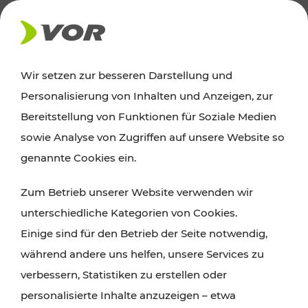
AKTUELLES
Wir setzen zur besseren Darstellung und
Personalisierung von Inhalten und Anzeigen, zur
News
Bereitstellung von Funktionen für Soziale Medien
sowie Analyse von Zugriffen auf unsere Website so
Alle wichtigen Meldungen zu Fahrplanänderungen,
genannte Cookies ein.
Verkehrsmeldungen oder aktuellen Projekten
Zum Betrieb unserer Website verwenden wir
finden Sie hier im Überblick.
unterschiedliche Kategorien von Cookies.
Einige sind für den Betrieb der Seite notwendig,
während andere uns helfen, unsere Services zu
verbessern, Statistiken zu erstellen oder
personalisierte Inhalte anzuzeigen – etwa