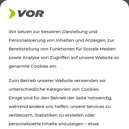
AKTUELLES
Wir setzen zur besseren Darstellung und
Personalisierung von Inhalten und Anzeigen, zur
News
Bereitstellung von Funktionen für Soziale Medien
sowie Analyse von Zugriffen auf unsere Website so
Alle wichtigen Meldungen zu Fahrplanänderungen,
genannte Cookies ein.
Verkehrsmeldungen oder aktuellen Projekten
Zum Betrieb unserer Website verwenden wir
finden Sie hier im Überblick.
unterschiedliche Kategorien von Cookies.
Einige sind für den Betrieb der Seite notwendig,
während andere uns helfen, unsere Services zu
verbessern, Statistiken zu erstellen oder
personalisierte Inhalte anzuzeigen – etwa