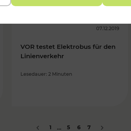
07.12.2019
VOR testet Elektrobus für den
Linienverkehr
Lesedauer: 2 Minuten
1
5
6
7
...
Zurück
Nächstes