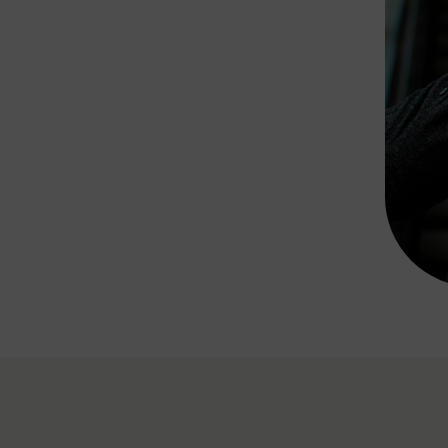
Rad AnachB App
transformatorin
ike+Ride
eBusse in der Region
e
ENE STELLEN
Smart Pannonia
Low-Carb-Mobility
Clean Mobility
ELDUNGEN
CHNEN
DOMINO
MUST
auto.Ready
BEFAHRBAR