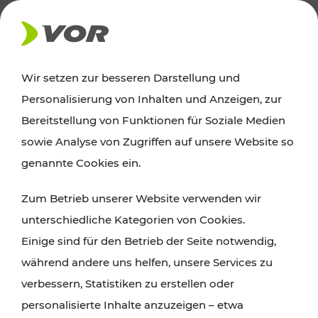
AKTUELLES
Wir setzen zur besseren Darstellung und
Personalisierung von Inhalten und Anzeigen, zur
News
Bereitstellung von Funktionen für Soziale Medien
sowie Analyse von Zugriffen auf unsere Website so
Alle wichtigen Meldungen zu Fahrplanänderungen,
genannte Cookies ein.
Verkehrsmeldungen oder aktuellen Projekten
Zum Betrieb unserer Website verwenden wir
finden Sie hier im Überblick.
unterschiedliche Kategorien von Cookies.
Einige sind für den Betrieb der Seite notwendig,
während andere uns helfen, unsere Services zu
verbessern, Statistiken zu erstellen oder
personalisierte Inhalte anzuzeigen – etwa