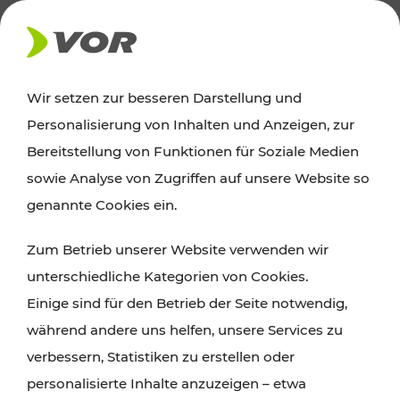
AKTUELLES
Wir setzen zur besseren Darstellung und
Personalisierung von Inhalten und Anzeigen, zur
News
Bereitstellung von Funktionen für Soziale Medien
sowie Analyse von Zugriffen auf unsere Website so
Alle wichtigen Meldungen zu Fahrplanänderungen,
genannte Cookies ein.
Verkehrsmeldungen oder aktuellen Projekten
Zum Betrieb unserer Website verwenden wir
finden Sie hier im Überblick.
unterschiedliche Kategorien von Cookies.
Einige sind für den Betrieb der Seite notwendig,
während andere uns helfen, unsere Services zu
verbessern, Statistiken zu erstellen oder
personalisierte Inhalte anzuzeigen – etwa