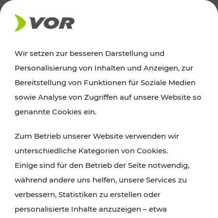
AKTUELLES
Wir setzen zur besseren Darstellung und
Personalisierung von Inhalten und Anzeigen, zur
News
Bereitstellung von Funktionen für Soziale Medien
sowie Analyse von Zugriffen auf unsere Website so
Alle wichtigen Meldungen zu Fahrplanänderungen,
genannte Cookies ein.
Verkehrsmeldungen oder aktuellen Projekten
Zum Betrieb unserer Website verwenden wir
finden Sie hier im Überblick.
unterschiedliche Kategorien von Cookies.
Einige sind für den Betrieb der Seite notwendig,
während andere uns helfen, unsere Services zu
verbessern, Statistiken zu erstellen oder
personalisierte Inhalte anzuzeigen – etwa