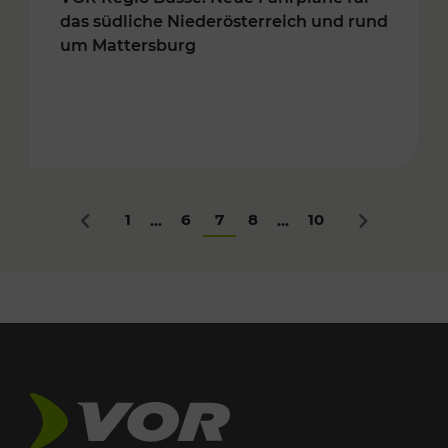
das südliche Niederösterreich und rund
um Mattersburg
1
6
7
8
10
...
...
Zurück
Nächstes