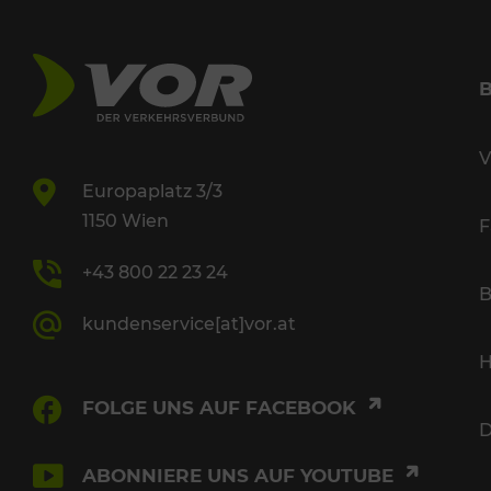
V
Europaplatz 3/3
1150 Wien
F
+43 800 22 23 24
B
kundenservice[at]vor.at
H
FOLGE UNS AUF FACEBOOK
D
ABONNIERE UNS AUF YOUTUBE