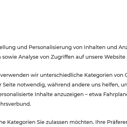
FAMOUS
14.06.2018
LUP: Ab Dezember an 365
Tagen unterwegs
ellung und Personalisierung von Inhalten und Anz
n sowie Analyse von Zugriffen auf unsere Website
 verwenden wir unterschiedliche Kategorien von 
er Seite notwendig, während andere uns helfen, un
 personalisierte Inhalte anzuzeigen – etwa Fahrp
17.01.2017
ehrsverbund.
55 Jahre Wiener S-Bahn!
e Kategorien Sie zulassen möchten. Ihre Präferen