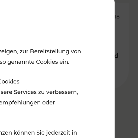
18.05.2018
VORausgedacht: TU-
Studierende arbeiten mit
eigen, zur Bereitstellung von
Planungsexperten an Bus- und
 so genannte Cookies ein.
Bahnlösungen der Zukunft
Cookies.
sere Services zu verbessern,
lanempfehlungen oder
zen können Sie jederzeit in