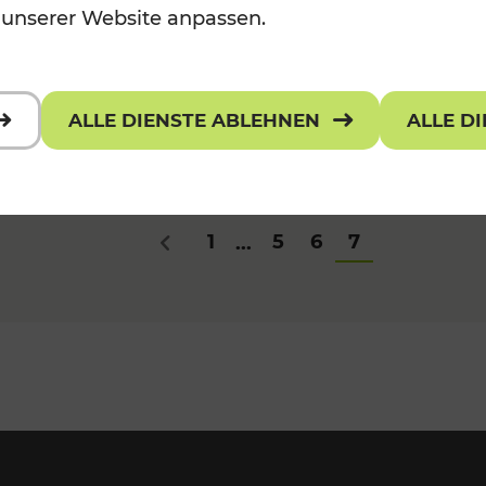
 unserer Website anpassen.
ALLE DIENSTE ABLEHNEN
ALLE D
1
5
6
7
...
Zurück