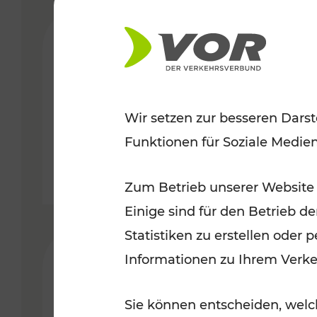
28.11.2018
SMART Pannonia:
grenzüberschreitendes
Wir setzen zur besseren Darst
VERGABE
Expertenforum in Eisenstadt
Funktionen für Soziale Medie
Zum Betrieb unserer Website
Einige sind für den Betrieb d
Statistiken zu erstellen oder
25.10.2017
Informationen zu Ihrem Verk
Massive
Sie können entscheiden, welch