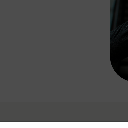
Rad AnachB App
transformatorin
ike+Ride
eBusse in der Region
e
ENE STELLEN
Smart Pannonia
Low-Carb-Mobility
Clean Mobility
ELDUNGEN
CHNEN
DOMINO
MUST
auto.Ready
BEFAHRBAR