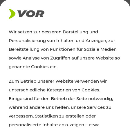
AKTUELLES
Wir setzen zur besseren Darstellung und
Personalisierung von Inhalten und Anzeigen, zur
News
Bereitstellung von Funktionen für Soziale Medien
sowie Analyse von Zugriffen auf unsere Website so
Alle wichtigen Meldungen zu Fahrplanänderungen,
genannte Cookies ein.
Verkehrsmeldungen oder aktuellen Projekten
Zum Betrieb unserer Website verwenden wir
finden Sie hier im Überblick.
unterschiedliche Kategorien von Cookies.
Einige sind für den Betrieb der Seite notwendig,
während andere uns helfen, unsere Services zu
verbessern, Statistiken zu erstellen oder
personalisierte Inhalte anzuzeigen – etwa