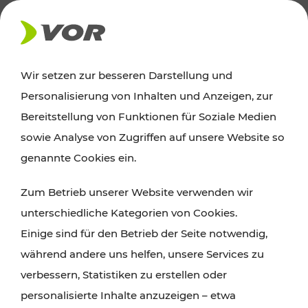
AKTUELLES
Wir setzen zur besseren Darstellung und
Personalisierung von Inhalten und Anzeigen, zur
News
Bereitstellung von Funktionen für Soziale Medien
sowie Analyse von Zugriffen auf unsere Website so
Alle wichtigen Meldungen zu Fahrplanänderungen,
genannte Cookies ein.
Verkehrsmeldungen oder aktuellen Projekten
Zum Betrieb unserer Website verwenden wir
finden Sie hier im Überblick.
unterschiedliche Kategorien von Cookies.
Einige sind für den Betrieb der Seite notwendig,
während andere uns helfen, unsere Services zu
verbessern, Statistiken zu erstellen oder
personalisierte Inhalte anzuzeigen – etwa