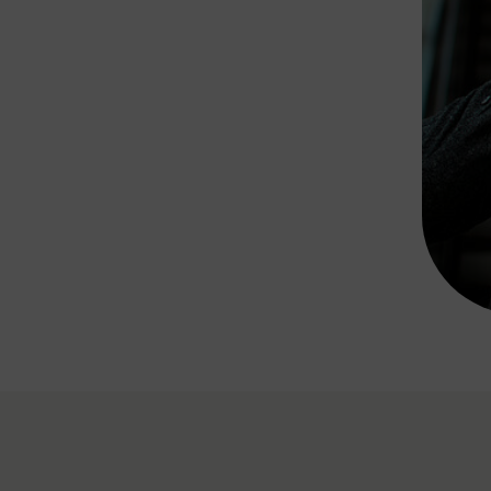
Rad AnachB App
transformatorin
ike+Ride
eBusse in der Region
e
ENE STELLEN
Smart Pannonia
Low-Carb-Mobility
Clean Mobility
ELDUNGEN
CHNEN
DOMINO
MUST
auto.Ready
BEFAHRBAR