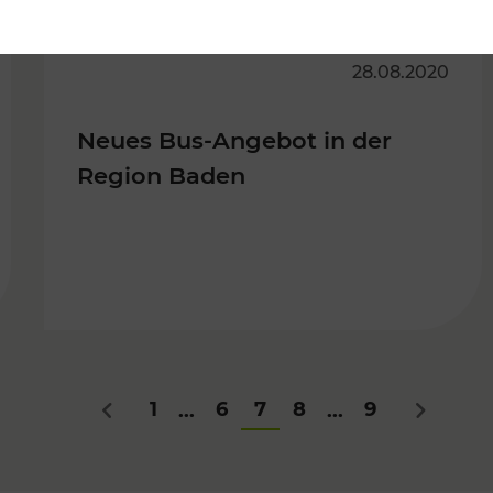
28.08.2020
Neues Bus-Angebot in der
Region Baden
1
6
7
8
9
...
...
Zurück
Nächstes