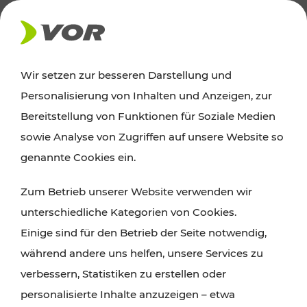
AKTUELLES
Wir setzen zur besseren Darstellung und
Personalisierung von Inhalten und Anzeigen, zur
News
Bereitstellung von Funktionen für Soziale Medien
sowie Analyse von Zugriffen auf unsere Website so
Alle wichtigen Meldungen zu Fahrplanänderungen,
genannte Cookies ein.
Verkehrsmeldungen oder aktuellen Projekten
Zum Betrieb unserer Website verwenden wir
finden Sie hier im Überblick.
unterschiedliche Kategorien von Cookies.
Einige sind für den Betrieb der Seite notwendig,
während andere uns helfen, unsere Services zu
verbessern, Statistiken zu erstellen oder
personalisierte Inhalte anzuzeigen – etwa