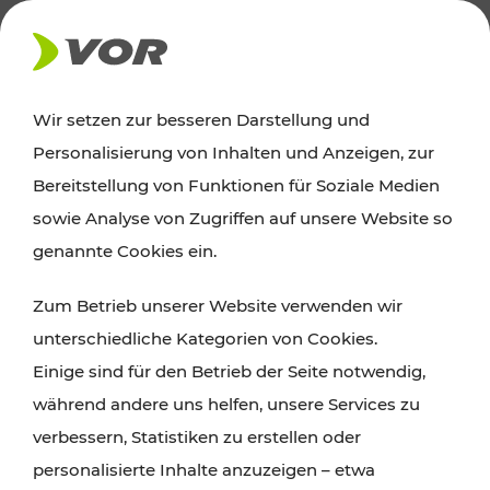
AKTUELLES
Wir setzen zur besseren Darstellung und
Personalisierung von Inhalten und Anzeigen, zur
News
Bereitstellung von Funktionen für Soziale Medien
sowie Analyse von Zugriffen auf unsere Website so
Alle wichtigen Meldungen zu Fahrplanänderungen,
genannte Cookies ein.
Verkehrsmeldungen oder aktuellen Projekten
Zum Betrieb unserer Website verwenden wir
finden Sie hier im Überblick.
unterschiedliche Kategorien von Cookies.
Einige sind für den Betrieb der Seite notwendig,
während andere uns helfen, unsere Services zu
verbessern, Statistiken zu erstellen oder
personalisierte Inhalte anzuzeigen – etwa