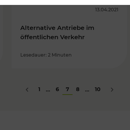
13.04.2021
Alternative Antriebe im
öffentlichen Verkehr
Lesedauer: 2 Minuten
1
6
7
8
10
...
...
Zurück
Nächste