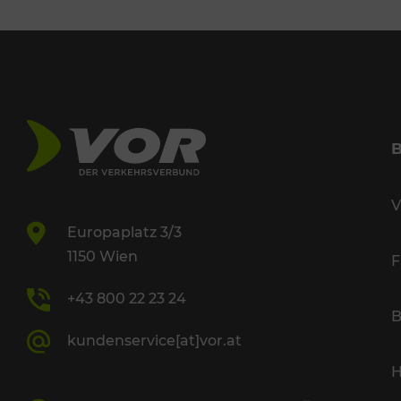
V
Europaplatz 3/3
1150 Wien
F
+43 800 22 23 24
B
kundenservice[at]vor.at
H