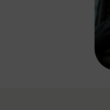
Rad AnachB App
transformatorin
ike+Ride
eBusse in der Region
e
ENE STELLEN
Smart Pannonia
Low-Carb-Mobility
Clean Mobility
ELDUNGEN
CHNEN
DOMINO
MUST
auto.Ready
BEFAHRBAR