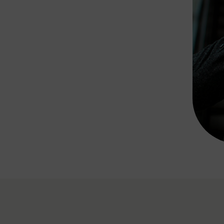
Rad AnachB App
transformatorin
ike+Ride
eBusse in der Region
e
ENE STELLEN
Smart Pannonia
Low-Carb-Mobility
Clean Mobility
ELDUNGEN
CHNEN
DOMINO
MUST
auto.Ready
BEFAHRBAR