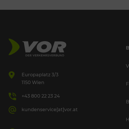
V
Europaplatz 3/3
1150 Wien
F
+43 800 22 23 24
B
kundenservice[at]vor.at
H