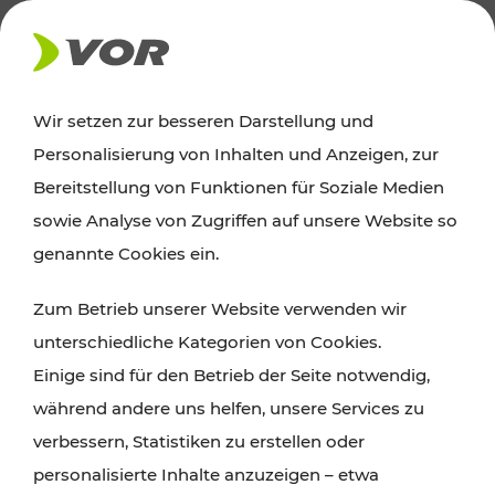
AKTUELLES
Wir setzen zur besseren Darstellung und
Personalisierung von Inhalten und Anzeigen, zur
News
Bereitstellung von Funktionen für Soziale Medien
sowie Analyse von Zugriffen auf unsere Website so
Alle wichtigen Meldungen zu Fahrplanänderungen,
genannte Cookies ein.
Verkehrsmeldungen oder aktuellen Projekten
Zum Betrieb unserer Website verwenden wir
finden Sie hier im Überblick.
unterschiedliche Kategorien von Cookies.
Einige sind für den Betrieb der Seite notwendig,
während andere uns helfen, unsere Services zu
verbessern, Statistiken zu erstellen oder
personalisierte Inhalte anzuzeigen – etwa