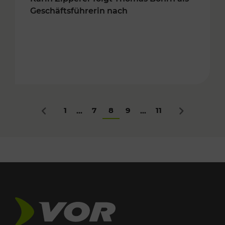
Geschäftsführerin nach
1
7
8
9
11
...
...
Zurück
Nächstes