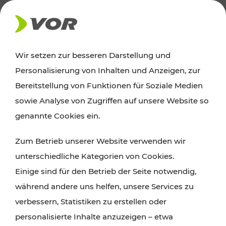
AKTUELLES
Wir setzen zur besseren Darstellung und
Personalisierung von Inhalten und Anzeigen, zur
News
Bereitstellung von Funktionen für Soziale Medien
sowie Analyse von Zugriffen auf unsere Website so
Alle wichtigen Meldungen zu Fahrplanänderungen,
genannte Cookies ein.
Verkehrsmeldungen oder aktuellen Projekten
Zum Betrieb unserer Website verwenden wir
finden Sie hier im Überblick.
unterschiedliche Kategorien von Cookies.
Einige sind für den Betrieb der Seite notwendig,
während andere uns helfen, unsere Services zu
verbessern, Statistiken zu erstellen oder
personalisierte Inhalte anzuzeigen – etwa