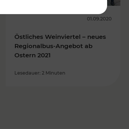
01.09.2020
Östliches Weinviertel – neues
Regionalbus-Angebot ab
Ostern 2021
Lesedauer: 2 Minuten
s