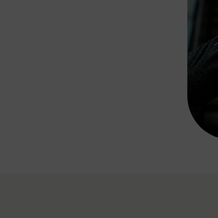
Rad AnachB App
transformatorin
ike+Ride
eBusse in der Region
e
ENE STELLEN
Smart Pannonia
Low-Carb-Mobility
Clean Mobility
ELDUNGEN
CHNEN
DOMINO
MUST
auto.Ready
BEFAHRBAR