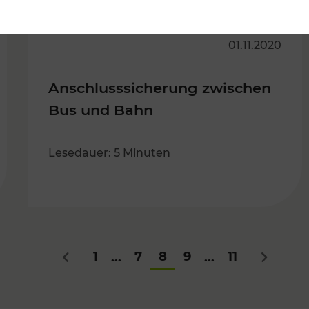
01.11.2020
Anschlusssicherung zwischen
Bus und Bahn
Lesedauer: 5 Minuten
1
7
8
9
11
...
...
Zurück
Nächste