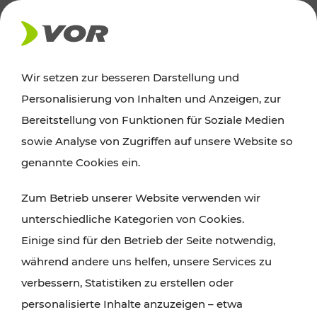
AKTUELLES
Wir setzen zur besseren Darstellung und
Personalisierung von Inhalten und Anzeigen, zur
News
Bereitstellung von Funktionen für Soziale Medien
sowie Analyse von Zugriffen auf unsere Website so
Alle wichtigen Meldungen zu Fahrplanänderungen,
genannte Cookies ein.
Verkehrsmeldungen oder aktuellen Projekten
Zum Betrieb unserer Website verwenden wir
finden Sie hier im Überblick.
unterschiedliche Kategorien von Cookies.
Einige sind für den Betrieb der Seite notwendig,
während andere uns helfen, unsere Services zu
verbessern, Statistiken zu erstellen oder
personalisierte Inhalte anzuzeigen – etwa