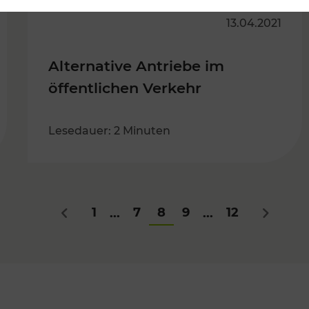
13.04.2021
Alternative Antriebe im
öffentlichen Verkehr
Lesedauer: 2 Minuten
1
7
8
9
12
...
...
Zurück
Nächste