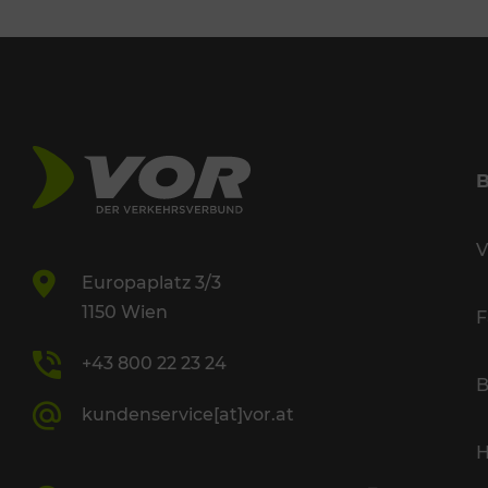
V
Europaplatz 3/3
1150 Wien
F
+43 800 22 23 24
B
kundenservice[at]vor.at
H