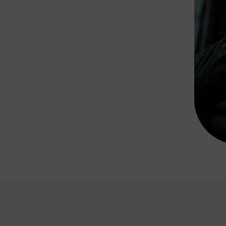
Rad AnachB App
transformatorin
ike+Ride
eBusse in der Region
e
ENE STELLEN
Smart Pannonia
Low-Carb-Mobility
Clean Mobility
ELDUNGEN
CHNEN
DOMINO
MUST
auto.Ready
BEFAHRBAR