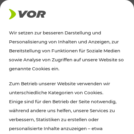
AKTUELLES
Wir setzen zur besseren Darstellung und
Personalisierung von Inhalten und Anzeigen, zur
News
Bereitstellung von Funktionen für Soziale Medien
sowie Analyse von Zugriffen auf unsere Website so
Alle wichtigen Meldungen zu Fahrplanänderungen,
genannte Cookies ein.
Verkehrsmeldungen oder aktuellen Projekten
Zum Betrieb unserer Website verwenden wir
finden Sie hier im Überblick.
unterschiedliche Kategorien von Cookies.
Einige sind für den Betrieb der Seite notwendig,
während andere uns helfen, unsere Services zu
verbessern, Statistiken zu erstellen oder
personalisierte Inhalte anzuzeigen – etwa