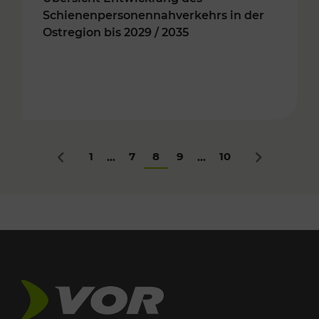
Schienenpersonennahverkehrs in der
Ostregion bis 2029 / 2035
1
7
8
9
10
...
...
Zurück
Nächstes