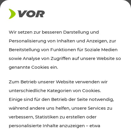
AKTUELLES
Wir setzen zur besseren Darstellung und
Personalisierung von Inhalten und Anzeigen, zur
News
Bereitstellung von Funktionen für Soziale Medien
sowie Analyse von Zugriffen auf unsere Website so
Alle wichtigen Meldungen zu Fahrplanänderungen,
genannte Cookies ein.
Verkehrsmeldungen oder aktuellen Projekten
Zum Betrieb unserer Website verwenden wir
finden Sie hier im Überblick.
unterschiedliche Kategorien von Cookies.
Einige sind für den Betrieb der Seite notwendig,
während andere uns helfen, unsere Services zu
verbessern, Statistiken zu erstellen oder
personalisierte Inhalte anzuzeigen – etwa