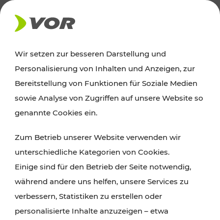
AKTUELLES
Wir setzen zur besseren Darstellung und
Personalisierung von Inhalten und Anzeigen, zur
News
Bereitstellung von Funktionen für Soziale Medien
sowie Analyse von Zugriffen auf unsere Website so
Alle wichtigen Meldungen zu Fahrplanänderungen,
genannte Cookies ein.
Verkehrsmeldungen oder aktuellen Projekten
Zum Betrieb unserer Website verwenden wir
finden Sie hier im Überblick.
unterschiedliche Kategorien von Cookies.
Einige sind für den Betrieb der Seite notwendig,
während andere uns helfen, unsere Services zu
verbessern, Statistiken zu erstellen oder
personalisierte Inhalte anzuzeigen – etwa