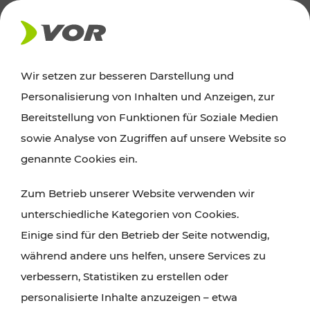
AKTUELLES
Wir setzen zur besseren Darstellung und
Personalisierung von Inhalten und Anzeigen, zur
News
Bereitstellung von Funktionen für Soziale Medien
sowie Analyse von Zugriffen auf unsere Website so
Alle wichtigen Meldungen zu Fahrplanänderungen,
genannte Cookies ein.
Verkehrsmeldungen oder aktuellen Projekten
Zum Betrieb unserer Website verwenden wir
finden Sie hier im Überblick.
unterschiedliche Kategorien von Cookies.
Einige sind für den Betrieb der Seite notwendig,
während andere uns helfen, unsere Services zu
verbessern, Statistiken zu erstellen oder
personalisierte Inhalte anzuzeigen – etwa