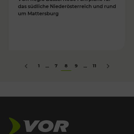
das südliche Niederösterreich und rund
um Mattersburg
1
7
8
9
11
...
...
Zurück
Nächstes