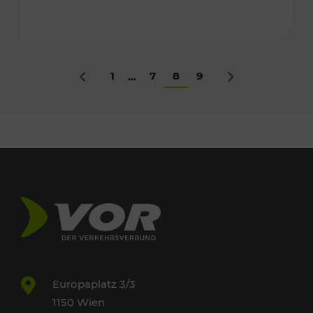
1
7
8
9
...
Zurück
Nächstes
Europaplatz 3/3
1150 Wien