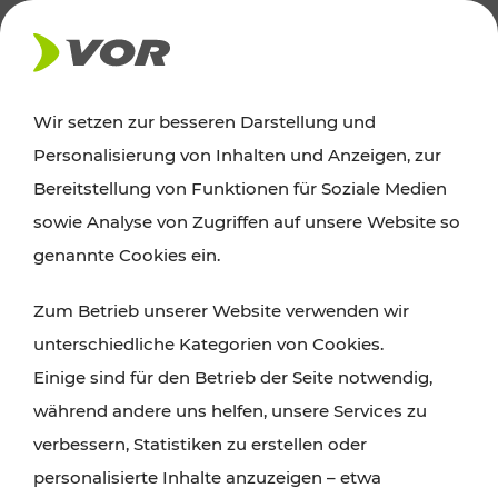
AKTUELLES
Wir setzen zur besseren Darstellung und
Personalisierung von Inhalten und Anzeigen, zur
News
Bereitstellung von Funktionen für Soziale Medien
sowie Analyse von Zugriffen auf unsere Website so
Alle wichtigen Meldungen zu Fahrplanänderungen,
genannte Cookies ein.
Verkehrsmeldungen oder aktuellen Projekten
Zum Betrieb unserer Website verwenden wir
finden Sie hier im Überblick.
unterschiedliche Kategorien von Cookies.
Einige sind für den Betrieb der Seite notwendig,
während andere uns helfen, unsere Services zu
verbessern, Statistiken zu erstellen oder
personalisierte Inhalte anzuzeigen – etwa