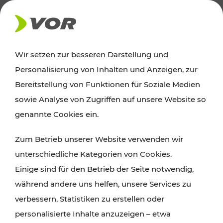
AKTUELLES
Wir setzen zur besseren Darstellung und
Personalisierung von Inhalten und Anzeigen, zur
News
Bereitstellung von Funktionen für Soziale Medien
sowie Analyse von Zugriffen auf unsere Website so
Alle wichtigen Meldungen zu Fahrplanänderungen,
genannte Cookies ein.
Verkehrsmeldungen oder aktuellen Projekten
Zum Betrieb unserer Website verwenden wir
finden Sie hier im Überblick.
unterschiedliche Kategorien von Cookies.
Einige sind für den Betrieb der Seite notwendig,
während andere uns helfen, unsere Services zu
verbessern, Statistiken zu erstellen oder
personalisierte Inhalte anzuzeigen – etwa