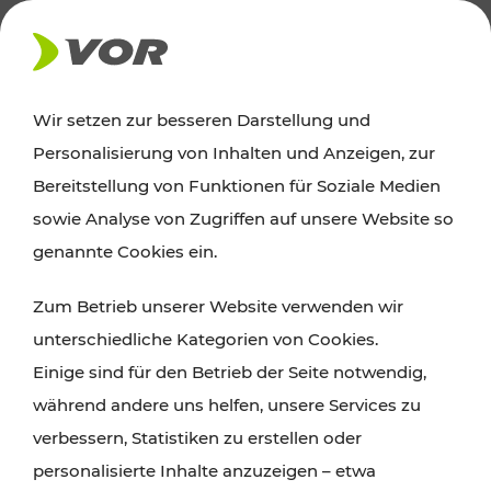
AKTUELLES
Wir setzen zur besseren Darstellung und
Personalisierung von Inhalten und Anzeigen, zur
News
Bereitstellung von Funktionen für Soziale Medien
sowie Analyse von Zugriffen auf unsere Website so
Alle wichtigen Meldungen zu Fahrplanänderungen,
genannte Cookies ein.
Verkehrsmeldungen oder aktuellen Projekten
Zum Betrieb unserer Website verwenden wir
finden Sie hier im Überblick.
unterschiedliche Kategorien von Cookies.
Einige sind für den Betrieb der Seite notwendig,
während andere uns helfen, unsere Services zu
verbessern, Statistiken zu erstellen oder
personalisierte Inhalte anzuzeigen – etwa