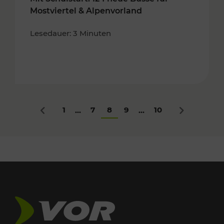
Mostviertel & Alpenvorland
Lesedauer: 3 Minuten
1
7
8
9
10
...
...
Zurück
Nächstes