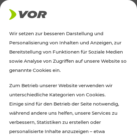
AKTUELLES
Wir setzen zur besseren Darstellung und
Personalisierung von Inhalten und Anzeigen, zur
News
Bereitstellung von Funktionen für Soziale Medien
sowie Analyse von Zugriffen auf unsere Website so
Alle wichtigen Meldungen zu Fahrplanänderungen,
genannte Cookies ein.
Verkehrsmeldungen oder aktuellen Projekten
Zum Betrieb unserer Website verwenden wir
finden Sie hier im Überblick.
unterschiedliche Kategorien von Cookies.
Einige sind für den Betrieb der Seite notwendig,
während andere uns helfen, unsere Services zu
verbessern, Statistiken zu erstellen oder
personalisierte Inhalte anzuzeigen – etwa