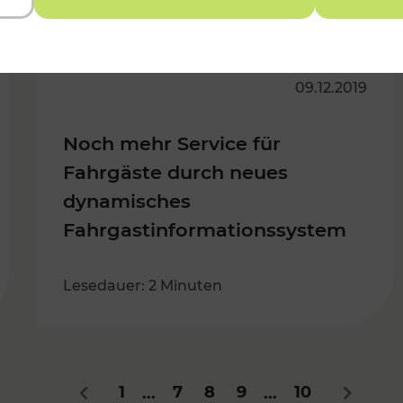
09.12.2019
Noch mehr Service für
Fahrgäste durch neues
dynamisches
Fahrgastinformationssystem
Lesedauer: 2 Minuten
1
7
8
9
10
...
...
Zurück
Nächste