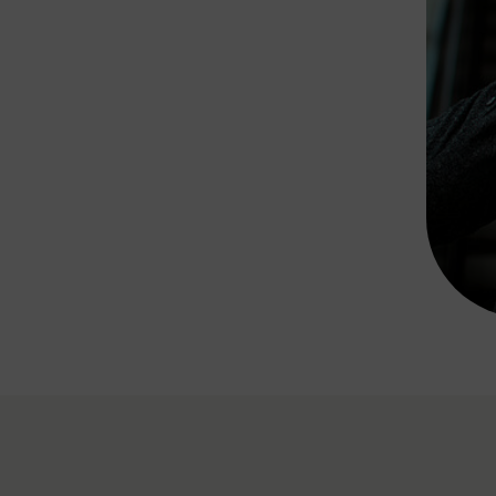
Rad AnachB App
transformatorin
ike+Ride
eBusse in der Region
e
ENE STELLEN
Smart Pannonia
Low-Carb-Mobility
Clean Mobility
ELDUNGEN
CHNEN
DOMINO
MUST
auto.Ready
BEFAHRBAR