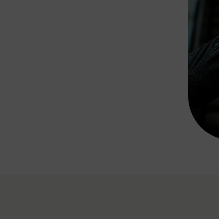
Rad AnachB App
transformatorin
ike+Ride
eBusse in der Region
e
ENE STELLEN
Smart Pannonia
Low-Carb-Mobility
Clean Mobility
ELDUNGEN
CHNEN
DOMINO
MUST
auto.Ready
BEFAHRBAR