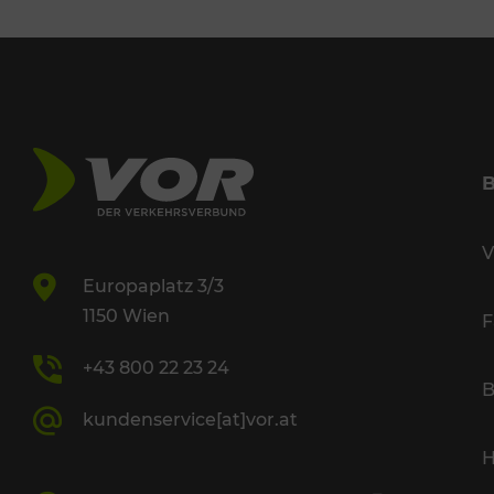
V
Europaplatz 3/3
1150 Wien
F
+43 800 22 23 24
B
kundenservice[at]vor.at
H