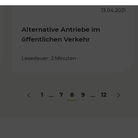
13.04.2021
Alternative Antriebe im
öffentlichen Verkehr
Lesedauer: 2 Minuten
1
7
8
9
12
...
...
Zurück
Nächste