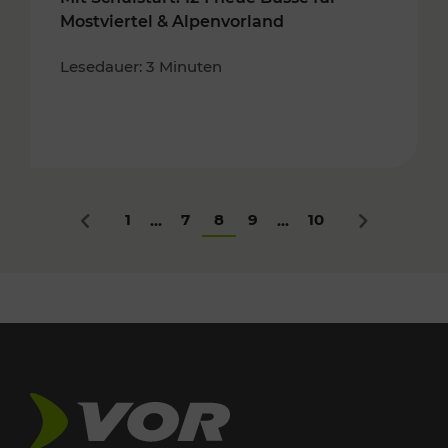
Mostviertel & Alpenvorland
Lesedauer: 3 Minuten
1
7
8
9
10
...
...
Zurück
Nächstes