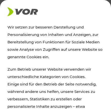
AKTUELLES
Wir setzen zur besseren Darstellung und
Personalisierung von Inhalten und Anzeigen, zur
News
Bereitstellung von Funktionen für Soziale Medien
sowie Analyse von Zugriffen auf unsere Website so
Alle wichtigen Meldungen zu Fahrplanänderungen,
genannte Cookies ein.
Verkehrsmeldungen oder aktuellen Projekten
Zum Betrieb unserer Website verwenden wir
finden Sie hier im Überblick.
unterschiedliche Kategorien von Cookies.
Einige sind für den Betrieb der Seite notwendig,
während andere uns helfen, unsere Services zu
verbessern, Statistiken zu erstellen oder
personalisierte Inhalte anzuzeigen – etwa