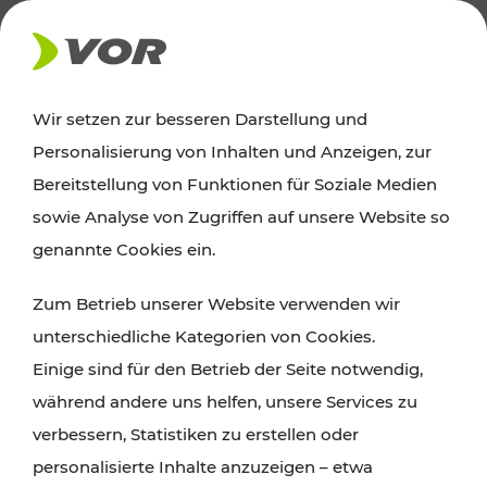
AKTUELLES
Wir setzen zur besseren Darstellung und
Personalisierung von Inhalten und Anzeigen, zur
News
Bereitstellung von Funktionen für Soziale Medien
sowie Analyse von Zugriffen auf unsere Website so
Alle wichtigen Meldungen zu Fahrplanänderungen,
genannte Cookies ein.
Verkehrsmeldungen oder aktuellen Projekten
Zum Betrieb unserer Website verwenden wir
finden Sie hier im Überblick.
unterschiedliche Kategorien von Cookies.
Einige sind für den Betrieb der Seite notwendig,
während andere uns helfen, unsere Services zu
verbessern, Statistiken zu erstellen oder
personalisierte Inhalte anzuzeigen – etwa