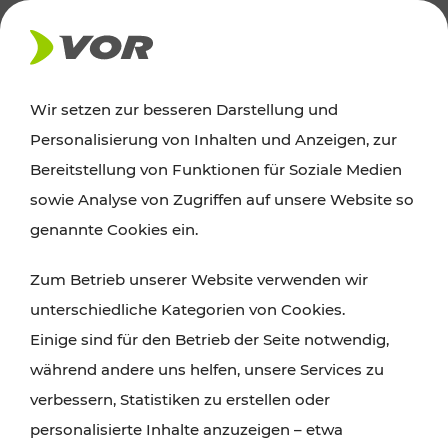
AKTUELLES
Wir setzen zur besseren Darstellung und
Personalisierung von Inhalten und Anzeigen, zur
News
Bereitstellung von Funktionen für Soziale Medien
sowie Analyse von Zugriffen auf unsere Website so
Alle wichtigen Meldungen zu Fahrplanänderungen,
genannte Cookies ein.
Verkehrsmeldungen oder aktuellen Projekten
Zum Betrieb unserer Website verwenden wir
finden Sie hier im Überblick.
unterschiedliche Kategorien von Cookies.
Einige sind für den Betrieb der Seite notwendig,
während andere uns helfen, unsere Services zu
verbessern, Statistiken zu erstellen oder
personalisierte Inhalte anzuzeigen – etwa