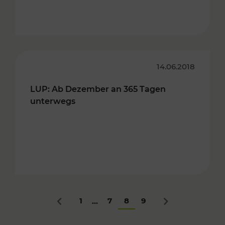
14.06.2018
LUP: Ab Dezember an 365 Tagen
unterwegs
1
7
8
9
...
Zurück
Nächstes