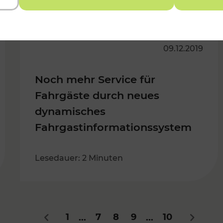
09.12.2019
Noch mehr Service für
Fahrgäste durch neues
dynamisches
Fahrgastinformationssystem
Lesedauer: 2 Minuten
1
7
8
9
10
...
...
Zurück
Nächste