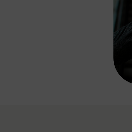
Rad AnachB App
transformatorin
ike+Ride
eBusse in der Region
e
ENE STELLEN
Smart Pannonia
Low-Carb-Mobility
Clean Mobility
ELDUNGEN
CHNEN
DOMINO
MUST
auto.Ready
BEFAHRBAR