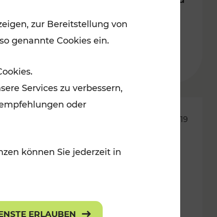
eigen, zur Bereitstellung von
Lesedauer: 3 Minuten
 so genannte Cookies ein.
Cookies.
sere Services zu verbessern,
lanempfehlungen oder
29.04.2019
345.000 Kilometer mehr
zen können Sie jederzeit in
Bahnangebot in NÖ ab 6. Mai
IENSTE ERLAUBEN