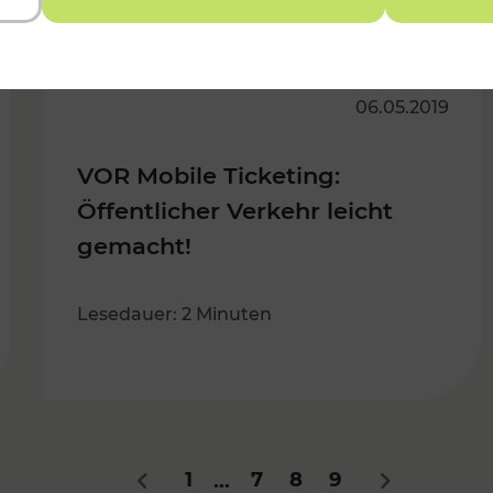
06.05.2019
VOR Mobile Ticketing:
Öffentlicher Verkehr leicht
gemacht!
Lesedauer: 2 Minuten
1
7
8
9
...
Zurück
Nächstes