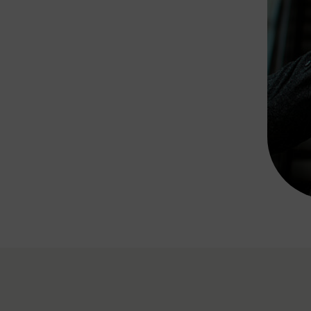
Rad AnachB App
transformatorin
ike+Ride
eBusse in der Region
e
ENE STELLEN
Smart Pannonia
Low-Carb-Mobility
Clean Mobility
ELDUNGEN
CHNEN
DOMINO
MUST
auto.Ready
BEFAHRBAR