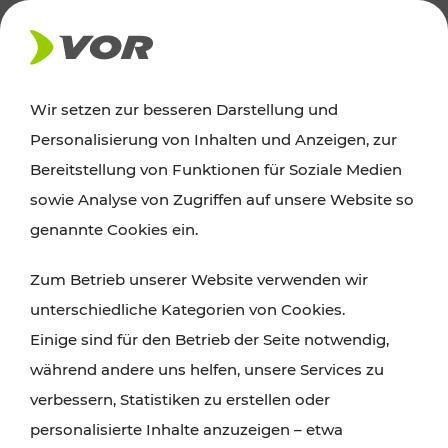
AKTUELLES
Wir setzen zur besseren Darstellung und
Personalisierung von Inhalten und Anzeigen, zur
News
Bereitstellung von Funktionen für Soziale Medien
sowie Analyse von Zugriffen auf unsere Website so
Alle wichtigen Meldungen zu Fahrplanänderungen,
genannte Cookies ein.
Verkehrsmeldungen oder aktuellen Projekten
Zum Betrieb unserer Website verwenden wir
finden Sie hier im Überblick.
unterschiedliche Kategorien von Cookies.
Einige sind für den Betrieb der Seite notwendig,
während andere uns helfen, unsere Services zu
verbessern, Statistiken zu erstellen oder
personalisierte Inhalte anzuzeigen – etwa