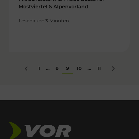
Mostviertel & Alpenvorland
Lesedauer: 3 Minuten
1
8
9
10
11
...
...
Zurück
Nächstes