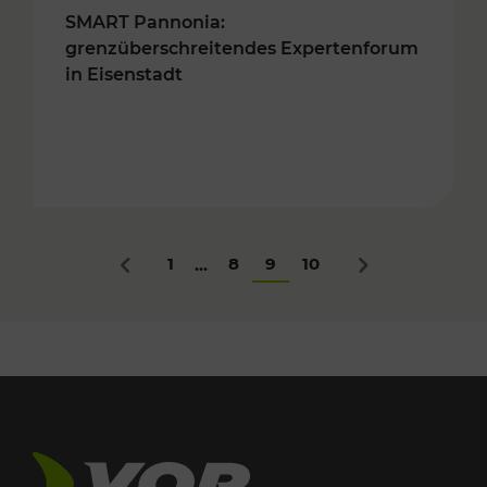
SMART Pannonia:
grenzüberschreitendes Expertenforum
in Eisenstadt
1
8
9
10
...
Zurück
Nächstes