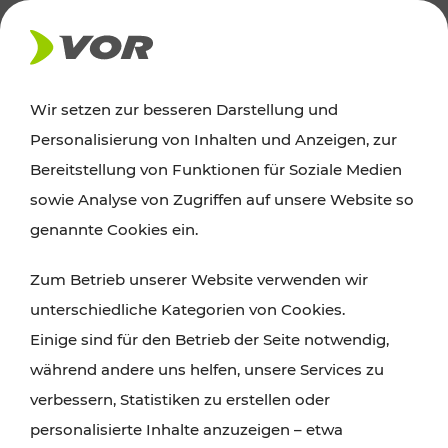
AKTUELLES
Wir setzen zur besseren Darstellung und
Personalisierung von Inhalten und Anzeigen, zur
News
Bereitstellung von Funktionen für Soziale Medien
sowie Analyse von Zugriffen auf unsere Website so
Alle wichtigen Meldungen zu Fahrplanänderungen,
genannte Cookies ein.
Verkehrsmeldungen oder aktuellen Projekten
Zum Betrieb unserer Website verwenden wir
finden Sie hier im Überblick.
unterschiedliche Kategorien von Cookies.
Einige sind für den Betrieb der Seite notwendig,
während andere uns helfen, unsere Services zu
verbessern, Statistiken zu erstellen oder
personalisierte Inhalte anzuzeigen – etwa