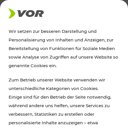
AKTUELLES
Wir setzen zur besseren Darstellung und
Personalisierung von Inhalten und Anzeigen, zur
News
Bereitstellung von Funktionen für Soziale Medien
sowie Analyse von Zugriffen auf unsere Website so
Alle wichtigen Meldungen zu Fahrplanänderungen,
genannte Cookies ein.
Verkehrsmeldungen oder aktuellen Projekten
Zum Betrieb unserer Website verwenden wir
finden Sie hier im Überblick.
unterschiedliche Kategorien von Cookies.
Einige sind für den Betrieb der Seite notwendig,
während andere uns helfen, unsere Services zu
verbessern, Statistiken zu erstellen oder
personalisierte Inhalte anzuzeigen – etwa