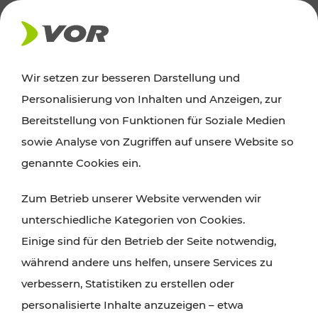
AKTUELLES
Wir setzen zur besseren Darstellung und
Personalisierung von Inhalten und Anzeigen, zur
News
Bereitstellung von Funktionen für Soziale Medien
sowie Analyse von Zugriffen auf unsere Website so
Alle wichtigen Meldungen zu Fahrplanänderungen,
genannte Cookies ein.
Verkehrsmeldungen oder aktuellen Projekten
Zum Betrieb unserer Website verwenden wir
finden Sie hier im Überblick.
unterschiedliche Kategorien von Cookies.
Einige sind für den Betrieb der Seite notwendig,
während andere uns helfen, unsere Services zu
verbessern, Statistiken zu erstellen oder
personalisierte Inhalte anzuzeigen – etwa