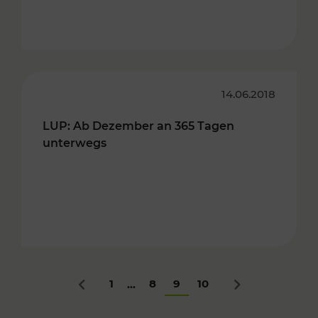
14.06.2018
LUP: Ab Dezember an 365 Tagen
unterwegs
1
8
9
10
...
Zurück
Nächstes