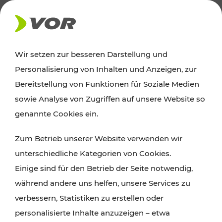
AKTUELLES
Wir setzen zur besseren Darstellung und
Personalisierung von Inhalten und Anzeigen, zur
News
Bereitstellung von Funktionen für Soziale Medien
sowie Analyse von Zugriffen auf unsere Website so
Alle wichtigen Meldungen zu Fahrplanänderungen,
genannte Cookies ein.
Verkehrsmeldungen oder aktuellen Projekten
Zum Betrieb unserer Website verwenden wir
finden Sie hier im Überblick.
unterschiedliche Kategorien von Cookies.
Einige sind für den Betrieb der Seite notwendig,
während andere uns helfen, unsere Services zu
verbessern, Statistiken zu erstellen oder
personalisierte Inhalte anzuzeigen – etwa