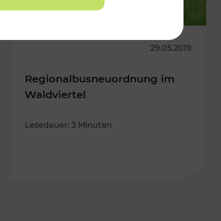
29.05.2019
Regionalbusneuordnung im
Waldviertel
Lesedauer: 3 Minuten
s