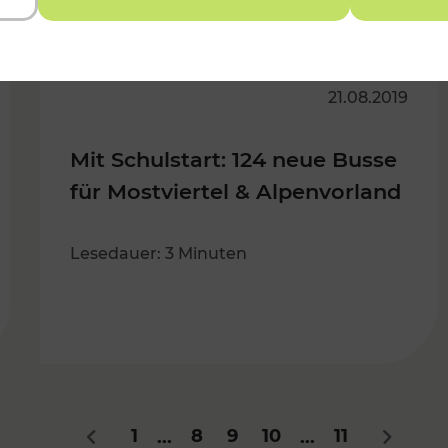
21.08.2019
Mit Schulstart: 124 neue Busse
für Mostviertel & Alpenvorland
Lesedauer: 3 Minuten
1
8
9
10
11
...
...
Zurück
Nächste