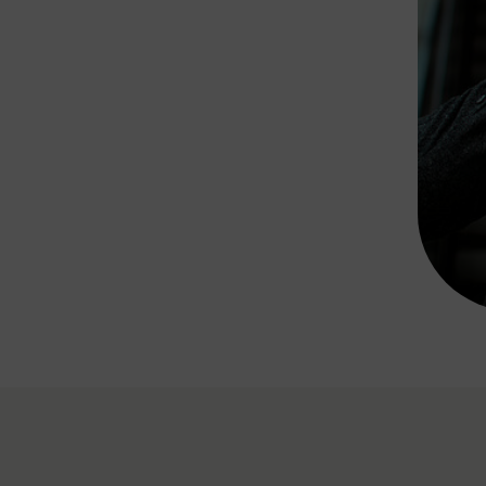
Rad AnachB App
transformatorin
ike+Ride
eBusse in der Region
e
ENE STELLEN
Smart Pannonia
Low-Carb-Mobility
Clean Mobility
ELDUNGEN
CHNEN
DOMINO
MUST
auto.Ready
BEFAHRBAR