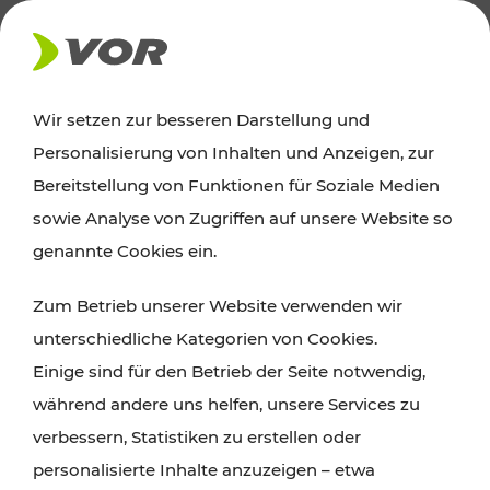
AKTUELLES
Wir setzen zur besseren Darstellung und
Personalisierung von Inhalten und Anzeigen, zur
News
Bereitstellung von Funktionen für Soziale Medien
sowie Analyse von Zugriffen auf unsere Website so
Alle wichtigen Meldungen zu Fahrplanänderungen,
genannte Cookies ein.
Verkehrsmeldungen oder aktuellen Projekten
Zum Betrieb unserer Website verwenden wir
finden Sie hier im Überblick.
unterschiedliche Kategorien von Cookies.
Einige sind für den Betrieb der Seite notwendig,
während andere uns helfen, unsere Services zu
verbessern, Statistiken zu erstellen oder
personalisierte Inhalte anzuzeigen – etwa