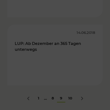
14.06.2018
LUP: Ab Dezember an 365 Tagen
unterwegs
1
8
9
10
...
Zurück
Nächstes